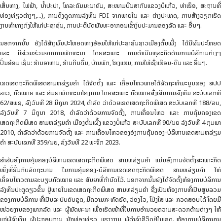
ເສັ້ນທາງ, ໄຟຟ້າ, ນໍ້າປະປາ, ໂທລະຄົມມະນາຄົມ, ສະໜາມບີນສາກົນແຂວງບໍແກ້ວ, ທ່າເຮຶອ, ສະຖານທີ່
ທ່ອງທ່ຽວຕ່າງໆ,...), ການດຶງດູດການລົງທຶນ FDI ຈາກພາຍໃນ ແລະ ຕ່າງປະເທດ, ການສ້າງວຽກເຮັດ
ງານທໍາທາງກົງໃຫ້ແກ່ປະຊາຊົນ, ການປະຕິບັດພັນທະອາກອນເຂົ້າງົບປະມານຂອງລັດ ແລະ ອື່ນໆ.
ນອກຈາກນັ້ນ ຍັງໄດ້ສ້າງຜົນປະໂຫຍດທາງອ້ອມໃຫ້ແກ່ປະຊາຊົນຊາວເມືອງຕົ້ນເຜີ້ງ ໄດ້ມີຜົນປະໂຫຍດ
ແລະ ມີສ່ວນຮ່ວມຈາກການພັດທະນາ ໂດຍສະເພາະ ການດຳເນີນທຸລະກິດດ້ານການບໍລິການຕ່າງໆ
ປີ່ນອ້ອມ ເຊັ່ນ: ຮ້ານອາຫານ, ຮ້ານກີນດື່ມ, ບ້ານພັກ, ໂຮງແຮມ, ການໃຫ້ເຊົ່າເຮືອນ-ດິນ ແລະ ອື່ນໆ.
ເຂດເສດຖະກິດພິເສດສາມຫລ່ຽມຄໍາ ໄດ້ຈັດຕັ້ງ ແລະ ເຄື່ອນໄຫວພາຍໃຕ້ລັດຖະທໍາມະນູນຂອງ ສປປ
ລາວ, ກົດໝາຍ ແລະ ສັນຍາພັດທະນາໂຄງການ ໂດຍສະເພາະ ກົດໝາຍສົ່ງເສີມການລົງທຶນ ສະບັບເລກທີ
62/ສພຊ, ລົງວັນທີ 28 ມິຖຸນາ 2024, ດໍາລັດ ວ່າດ້ວຍເຂດເສດຖະກິດພິເສດ ສະບັບເລກທີ 188/ລບ,
ລົງວັນທີ 7 ມິຖຸນາ 2018, ດຳລັດວ່າດ້ວຍການຈັດຕັ້ງ, ການເຄື່ອນໄຫວ ແລະ ການຄຸ້ມຄອງເຂດ
ເສດຖະກິດພິເສດ ສາມຫລ່ຽມຄໍາ ເມືອງຕົ້ນເຜີ້ງ ແຂວງບໍ່ແກ້ວ ສະບັບເລກທີ 90/ນຍ ລົງວັນທີ 4 ກຸມພາ
2010, ດຳລັດວ່າດ້ວຍການຈັດຕັ້ງ ແລະ ການເຄື່ອນໄຫວຂອງອົງການຄຸ້ມຄອງ-ບໍລິຫານເຂດສາມຫລ່ຽມ
ຄໍາ ສະບັບເລກທີ 359/ນຍ, ລົງວັນທີ 22 ພະຈິກ 2023.
ສໍາລັບອົງການຄຸ້ມຄອງບໍລິຫານເຂດເສດຖະກິດພິເສດ ສາມຫລ່ຽມຄໍາ ແມ່ນອົງການຈັດຕັ້ງສະເພາະກິດ
ໜຶ່ງທີ່ຂື້ນກັບລັດຖະບານ ໃນການຄຸ້ມຄອງ-ບໍລິຫານເຂດເສດຖະກິດພິເສດ ສາມຫລ່ຽມຄໍາ ໃຫ້
ເຄື່ອນໄຫວຕາມລະບຽບກົດໝາຍ ແລະ ສັນຍາທີ່ກໍານົດໄວ້. ນອກຈາກນັ້ນຍັງໄດ້ຈັດຕັ້ງຫ້ອງການບໍລິການ
ລົງທຶນປະຕູດຽວຂຶ້ນ ຢູ່ພາຍໃນເຂດເສດຖະກິດພິເສດ ສາມຫລ່ຽມຄໍາ ຊື່ງເປັນຫ້ອງການທີ່ເປັນສູນລວມ
ຂອງການບໍລິການ ທີ່ເປັນລະບົບຄົບຊຸດ, ມີຄວາມກະທັດຮັດ, ວ່ອງໄວ, ໂປ່ງໃສ ແລະ ກວດສອບໄດ້ ໂດຍມີ
ໜ່ວຍງານຂອງພາກລັດ ແລະ ຜູ້ພັດທະນາ ເພື່ອເຮັດໜ້າທີ່ໃນການອຳນວຍຄວາມສະດວກດ້ານຕ່າງໆ ໃຫ້
ແກ່ຜູ້ລົງທຶນ, ຜູ້ປະກອບການ, ນັກທ່ອງທ່ຽວ, ແຮງງງານ, ຜູ້ດຳລົງຊີວິດຢູ່ໃນເຂດ. ຫ້ອງການບໍລິການານ