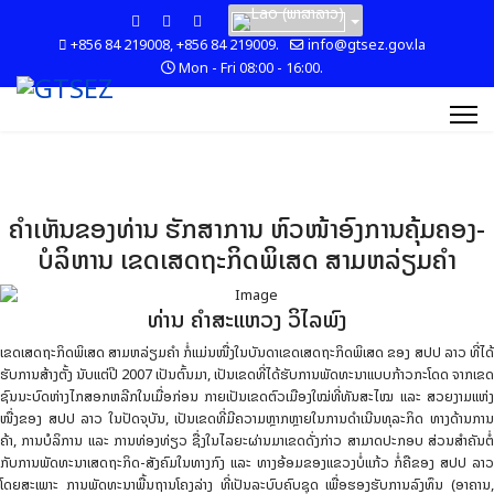
+856 84 219008, +856 84 219009.
info@gtsez.gov.la
Mon - Fri 08:00 - 16:00.
ຄໍາເຫັນຂອງທ່ານ ຮັກສາການ ຫົວໜ້າອົງການຄຸ້ມຄອງ-
ບໍລິຫານ ເຂດເສດຖະກິດພິເສດ ສາມຫລ່ຽມຄໍາ
ທ່ານ ຄໍາສະແຫວງ ວິໄລພົງ
ເຂດເສດຖະກິດພິເສດ ສາມຫລ່ຽມຄໍາ ກໍ່ແມ່ນໜື່ງໃນບັນດາເຂດເສດຖະກິດພິເສດ ຂອງ ສປປ ລາວ ທີ່ໄດ້
ຮັບການສ້າງຕັ້ງ ນັບແຕ່ປີ 2007 ເປັນຕົ້ນມາ, ເປັນເຂດທີ່ໄດ້ຮັບການພັດທະນາແບບກ້າວກະໂດດ ຈາກເຂດ
ຊົນນະບົດຫ່າງໄກສອກຫລີກໃນເມື່ອກ່ອນ ກາຍເປັນເຂດຕົວເມືອງໃໝ່ທີ່ທັນສະໄໝ ແລະ ສວຍງາມແຫ່ງ
ໜື່ງຂອງ ສປປ ລາວ ໃນປັດຈຸບັນ, ເປັນເຂດທີ່ມີຄວາມຫຼາກຫຼາຍໃນການດຳເນີນທຸລະກິດ ທາງດ້ານການ
ຄ້າ, ການບໍລິການ ແລະ ການທ່ອງທ່ຽວ ຊື່ງໃນໄລຍະຜ່ານມາເຂດດັ່ງກ່າວ ສາມາດປະກອບ ສ່ວນສຳຄັນຕໍ່
ກັບການພັດທະນາເສດຖະກິດ-ສັງຄົມໃນທາງກົງ ແລະ ທາງອ້ອມຂອງແຂວງບໍ່ແກ້ວ ກໍ່ຄືຂອງ ສປປ ລາວ
ໂດຍສະເພາະ ການພັດທະນາພື້ນຖານໂຄງລ່າງ ທີ່ເປັນລະບົບຄົບຊຸດ ເພື່ອຮອງຮັບການລົງທຶນ (ອາຄານ,