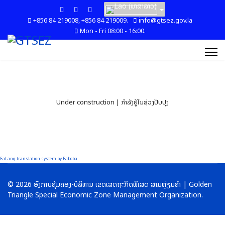
+856 84 219008, +856 84 219009.
info@gtsez.gov.la
Mon - Fri 08:00 - 16:00.
Under construction | ກໍາລັງຢູ່ໃນຊ່ວງປັບປຸງ
FaLang translation system by Faboba
© 2026 ອົງການຄຸ້ມຄອງ-ບໍລິຫານ ເຂດເສດຖະກິດພິເສດ ສາມຫຼ່ຽມຄໍາ | Golden
Triangle Special Economic Zone Management Organization.