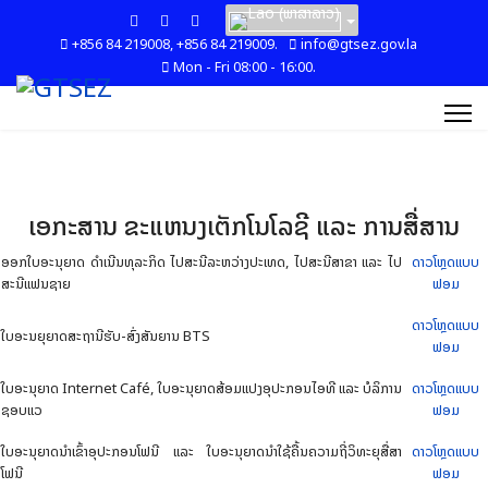
+856 84 219008, +856 84 219009.
info@gtsez.gov.la
Mon - Fri 08:00 - 16:00.
ເອກະສານ ຂະແຫນງເຕັກໂນໂລຊີ ແລະ ການສື່ສານ
ອອກໃບອະນຸຍາດ ດຳເນີນທຸລະກິດ ໄປສະນີລະຫວ່າງປະເທດ, ໄປສະນີສາຂາ ແລະ ໄປ
ດາວໂຫຼດແບບ
ສະນີແຟນຊາຍ
ຟອມ
ດາວໂຫຼດແບບ
ໃບອະນຍຸຍາດສະຖານີຮັບ-ສົ່ງສັນຍານ BTS
ຟອມ
ໃບອະນຸຍາດ Internet Café, ໃບອະນຸຍາດສ້ອມແປງອຸປະກອນໄອທີ ແລະ ບໍລິການ
ດາວໂຫຼດແບບ
ຊອບແວ
ຟອມ
ໃບອະນຸຍາດນໍາເຂົ້າອຸປະກອນໂຟນີ ແລະ ໃບອະນຸຍາດນໍາໃຊ້ຄື້ນຄວາມຖີ່ວິທະຍຸສື່ສາ
ດາວໂຫຼດແບບ
ໂຟນີ
ຟອມ