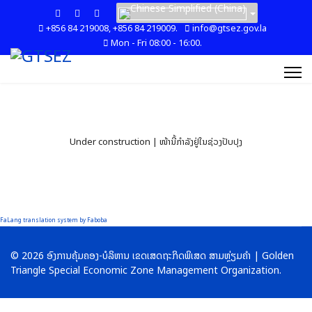
+856 84 219008, +856 84 219009.
info@gtsez.gov.la
Mon - Fri 08:00 - 16:00.
Under construction | ໜ້ານີ້ກໍາລັງຢູ່ໃນຊ່ວງປັບປຸງ
FaLang translation system by Faboba
© 2026 ອົງການຄຸ້ມຄອງ-ບໍລິຫານ ເຂດເສດຖະກິດພິເສດ ສາມຫຼ່ຽມຄໍາ | Golden
Triangle Special Economic Zone Management Organization.