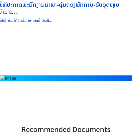
ພິທີປະກາດພະນັກງານນຳພາ-ຄຸ້ມຄອງພັກການ-ຮັບອຸດໜູນ
ບຳນານ…
ິທີດັ່ງກ່າວໄດ້ຈັດຂື້ນໃນຕອນເຊົ້າວັນທີ…
Recommended Documents