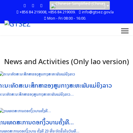
+856 84 219008, +856 84 219009.
info@gtsez.gov.la
Mon - Fri 08:00 - 16:00.
News and Activities (Only lao version)
ຄະນະທັດສະນະສຶກສາຂອງສູນກາງສະຫະພັນແມ່ຍິງລາວ
ຄະນະທັດສະນະສຶກສາຂອງສູນກາງສະຫະພັນແມ່ຍິງລາວ…
ງານເທດສະການດອກງິ້ວບານຄັ້ງທີ…
ງານເທດສະການດອກງິ້ວບານ ຄັ້ງທີ 23 ທີ່ຈະຈັດຂຶ້ນໃນວັນທີ…