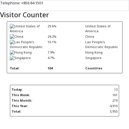
Telephone: +856 84 1501
Visitor Counter
29.6%
United States of
America
24.2%
China
10.1%
Lao People's
Democratic Republic
7.9%
Hong Kong
4.7%
Singapore
Total:
104
Countries
Today:
13
This Week:
161
This Month:
219
This Year:
4,919
Total:
5,955