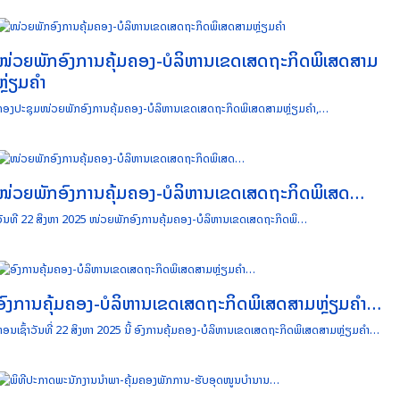
ໜ່ວຍພັກອົງການຄຸ້ມຄອງ-ບໍລິຫານເຂດເສດຖະກິດພິເສດສາມ
ຫຼ່ຽມຄຳ
ກອງປະຊຸມໜ່ວຍພັກອົງການຄຸ້ມຄອງ-ບໍລິຫານເຂດເສດຖະກິດພິເສດສາມຫຼ່ຽມຄຳ,…
ໜ່ວຍພັກອົງການຄຸ້ມຄອງ-ບໍລິຫານເຂດເສດຖະກິດພິເສດ…
ວັນທີ 22 ສິງຫາ 2025 ໜ່ວຍພັກອົງການຄຸ້ມຄອງ-ບໍລິຫານເຂດເສດຖະກິດພິ…
ອົງການຄຸ້ມຄອງ-ບໍລິຫານເຂດເສດຖະກິດພິເສດສາມຫຼ່ຽມຄຳ…
ຕອນເຊົ້າວັນທີ່ 22 ສິງຫາ 2025 ນີ້ ອົງການຄຸ້ມຄອງ-ບໍລິຫານເຂດເສດຖະກິດພິເສດສາມຫຼ່ຽມຄຳ…