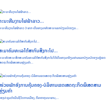
ຄະນະທີມງານໄຟຟ້າລາວ…
ຄະນະທີມງານໄຟຟ້າລາວ 3 ພາກ ເດີນທາງມາທັດສະນະແລກປ່ຽນບົດຮຽນ…
ສະມາຄົມທະເລໃຕ້ສາກົນສິງກະໂປ…
ຄະນະທັດສະນະສຶກສະມາຄົມທະເລໃຕ້ສາກົນສິງກະໂປໄດ້ເດີນທາງມາຢ້ຽມຢາມແລກປ່ຽນບົດຮຽນຢູ່ເຂດ
ເສດຖະກິດພິເສດສາມຫຼ່ຽມຄຳ…
ໜ່ວຍພັກອົງການຄຸ້ມຄອງ-ບໍລິຫານເຂດເສດຖະກິດພິເສດສາມ
ຫຼ່ຽມຄຳ
ກອງປະຊຸມດຳເນີນຊີວິດການເມືອງ, ຕີລາຄາຄຸນນະພາບ,…