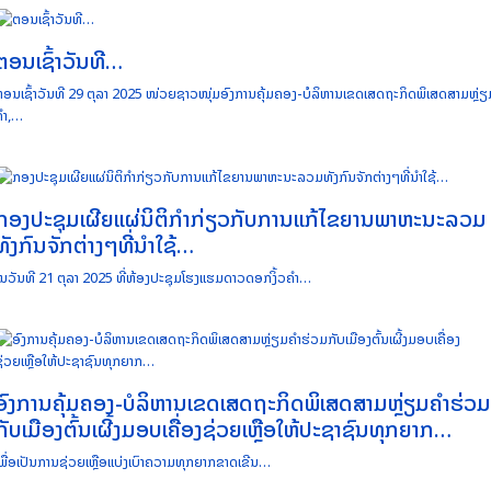
ຕອນເຊົ້າວັນທີ…
ຕອນເຊົ້າວັນທີ 29 ຕຸລາ 2025 ໜ່ວຍຊາວໜຸ່ມອົງການຄຸ້ມຄອງ-ບໍລິຫານເຂດເສດຖະກິດພິເສດສາມຫຼ່ຽ
ຄຳ,…
ກອງປະຊຸມເຜີຍແຜ່ນິຕິກຳກ່ຽວກັບການແກ້ໄຂຍານພາຫະນະລວມ
ທັງກົນຈັກຕ່າງໆທີ່ນຳໃຊ້…
ໃນວັນທີ 21 ຕຸລາ 2025 ທີ່ຫ້ອງປະຊຸມໂຮງແຮມດາວດອກງິ້ວຄຳ…
ອົງການຄຸ້ມຄອງ-ບໍລິຫານເຂດເສດຖະກິດພິເສດສາມຫຼ່ຽມຄຳຮ່ວມ
ກັບເມືອງຕົ້ນເຜີ້ງມອບເຄື່ອງຊ່ວຍເຫຼືອໃຫ້ປະຊາຊົນທຸກຍາກ…
ເພື່ອເປັນການຊ່ວຍເຫຼືອແບ່ງເບົາຄວາມທຸກຍາກຂາດເຂີນ…