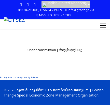
+856 84 219008, +856 84 219009.
info@gtsez.gov.la
Mon - Fri 08:00 - 16:00.
Under construction | ກຳລັງຢູ່ໃນຊ່ວງປັບປຸງ
FaLang translation system by Faboba
© 2026 ອົງການຄຸ້ມຄອງ-ບໍລິຫານ ເຂດເສດຖະກິດພິເສດ ສາມຫຼ່ຽມຄໍາ | Golden
Triangle Special Economic Zone Management Organization.