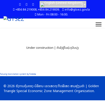
+856 84 219008, +856 84 219009.
info@gtsez.gov.la
Mon - Fri 08:00 - 16:00.
Under construction | ກໍາລັງຢູ່ໃນຊ່ວງປັບປຸງ
FaLang translation system by Faboba
© 2026 ອົງການຄຸ້ມຄອງ-ບໍລິຫານ ເຂດເສດຖະກິດພິເສດ ສາມຫຼ່ຽມຄໍາ | Golden
Triangle Special Economic Zone Management Organization.