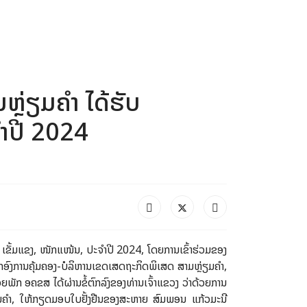
Next
ຼ່ຽມຄຳ ໄດ້ຮັບ
ຳປີ 2024
ເຂັ້ມແຂງ, ໜັກແໜ້ນ, ປະຈຳປີ 2024, ໂດຍການເຂົ້າຮ່ວມຂອງ
ອົງການຄຸ້ມຄອງ-ບໍລິຫານເຂດເສດຖະກິດພິເສດ ສາມຫຼ່ຽມຄຳ,
ັກ ອຄຂສ ໄດ້ຜ່ານຂໍ້ຕົກລົງຂອງທ່ານເຈົ້າແຂວງ ວ່າດ້ວຍການ
ມຄຳ, ໃຫ້ກຽດມອບໃບຢັ້ງຢືນຂອງສະຫາຍ ສົມພອນ ແກ້ວມະນີ