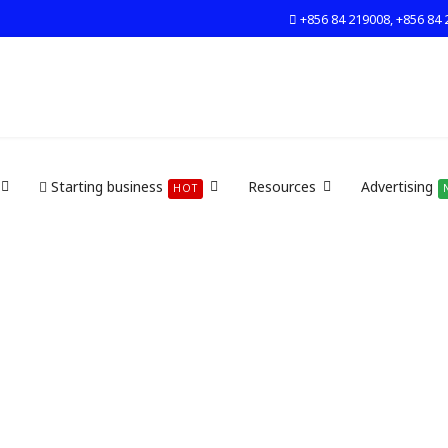
+856 84 219008, +856 84 
Starting business
Resources
Advertising
HOT