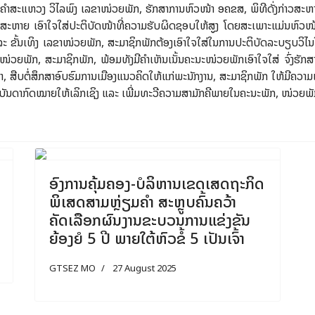
ສະແຫວງ ວິໄລພົງ ເລຂາໜ່ວຍພັກ, ຮັກສາການຫົວໜ້າ ອຄຂສ, ພິທີດັ່ງກ່າວສະຫາຍ ສ
ສະຫາຍ ເອົາໃຈໃສ່ປະຕິບັດໜ້າທີ່ຄວາມຮັບຜິດຊອບໃຫ້ສູງ ໂດຍສະເພາະແມ່ນຫົ
ຂັ້ນເທິງ ເລຂາໜ່ວຍພັກ, ສະມາຊິກພັກຕ້ອງເອົາໃຈໃສ່ໃນການປະຕິບັດລະບຽບວິໄນໃຫ
ວຍພັກ, ສະມາຊິກພັກ, ພ້ອມທັງມີຄໍາເຫັນເນັ້ນຄະນະໜ່ວຍພັກເອົາໃຈໃສ່ ຈົ່ງຮັກສາມູ
ທໍາ, ສືບຕໍ່ສຶກສາອົບຮົມການເມືອງແນວຄິດໃຫ້ແກ່ພະນັກງານ, ສະມາຊິກພັກ ໃຫ້ມີຄ
່າຮຽນບັນດາກົດໝາຍໃຫ້ເລິກເຊິງ ແລະ ເພີ່ມທະວີຄວາມສາມັກຄີພາຍໃນຄະນະພັກ, ໜ່ວຍພັ
ext
Previous
Next
ອົງການຄຸ້ມຄອງ-ບໍລິຫານເຂດເສດຖະກິດ
ພິເສດສາມຫຼ່ຽມຄຳ ສະຫຼູບຄົ້ນຄວ້າ
ຄັດເລືອກຜົນງານຂະບວນການແຂ່ງຂັນ
ຍ້ອງຍໍ 5 ປີ ພາຍໃຕ້ຫົວຂໍ້ 5 ເປັນເຈົ້າ
GTSEZ MO
27 August 2025