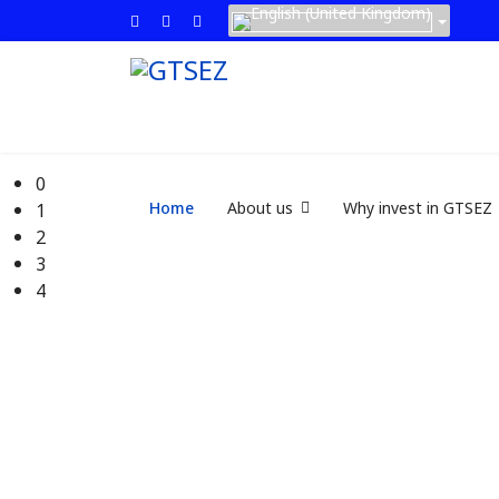
0
Home
About us
Why invest in GTSEZ
1
2
3
4