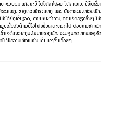
ົມພອນ ແກ້ວມະນີ ໄດ້ໃຫ້ຄຳໂອ້ລົມ ໃຫ້ຄຳເຫັນ, ມີທິດຊີ້ນຳ
ວໜ້າຂະແໜງ, ຮອງຫົວໜ້າຂະແໜງ ແລະ ບັນດາຄະນະໜ່ວຍພັກ,
້ໄດ້ຢ່າງເຂັ້ມງວດ, ການມາປະຈຳການ, ການເຮັດວຽກອື່ນໆ ໃຫ້
ນເຊື້ອອັນດີງາມນີ້ໄວ້ໃຫ້ໝັ້ນຄົງຕະຫຼອດໄປ ດ້ວຍການສ້າງພັກ
ວາມເຂົ້າໃຈຕໍ່ແນວທາງນະໂຍບາຍຂອງພັກ, ລະບຽບກົດໝາຍຂອງລັດ
ກໃຫ້ມີຄວາມໜັກແໜ້ນ ເຂັ້ມແຂງຂຶ້ນເລື້ອຍໆ.