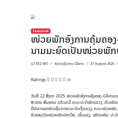
Previous
Featured
ໜ່ວຍພັກອົງການຄຸ້ມຄອງ
ນາມມະຍົດເປັນໜ່ວຍພັກປ
GTSEZ MO
ອົງການຄຸ້ມຄອງ-ບໍລິຫານ
27 August 2025
Ratings
(0)
ວັນທີ 22 ສິງຫາ 2025 ໜ່ວຍພັກອົງການຄຸ້ມຄອງ-ບໍລິຫານເ
ສະຫາຍ ສົມພອນ ແກ້ວມະນີ ຄະນະປະຈຳພັກແຂວງ, ຫົວໜ້າຄະນ
ມີບັນດາແຂກຮັບເຊີນຈາກຄະນະຈັດຕັ້ງແຂວງ, ຄະນະໜ່ວຍພັກ, 
ຮັບຮອງເປັນໜ່ວຍພັກປອດໃສ, ເຂັ້ມແຂງ, ໜັກແໜ້ນ ປະຈຳ