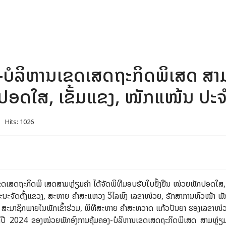
-ບໍລິຫານເຂດເສດຖະກິດພິເສດ ສາມຫ
ອດໃສ, ເຂັ້ມແຂງ, ໜັກແໜ້ນ ປະຈ
Hits: 1026
ຂດເສດຖະກິດພິ ເສດສາມຫຼ່ຽມຄຳ ໄດ້ຈັດພິທີມອບຮັບໃບຢັ້ງຢືນ ໜ່ວຍພັກປອດໃສ, 
ະຈັດຕັ້ງແຂວງ, ສະຫາຍ ຄຳສະແຫວງ ວິໄລພົງ ເລຂາໜ່ວຍ, ຮັກສາການຫົວໜ້າ ພັກ
ສະມາຊິກພາຍໃນພັກເຂົ້າຮ່ວມ, ພິທີສະຫາຍ ຄຳສະຫວາດ ແກ້ວປັນຍາ ຮອງເລຂາໜ່ວຍພ
ປີ 2024 ຂອງໜ່ວຍພັກອົງການຄຸ້ມຄອງ-ບໍລິຫານເຂດເສດຖະກິດພິເສດ ສາມຫຼ່ຽ