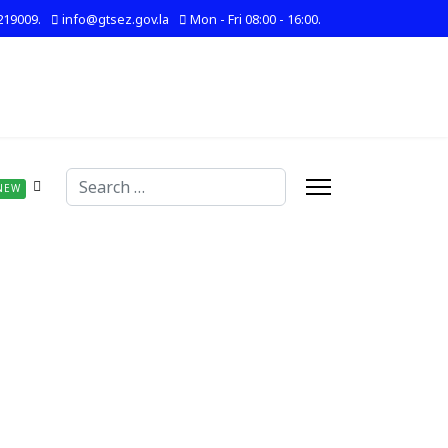
219009.
info@gtsez.gov.la
Mon - Fri 08:00 - 16:00.
Search
NEW