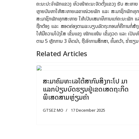
ຄະນະປະຈຳພັກແຂວງ ຫົວໜ້າຄະນະຈັດຕັ້ງແຂວງ ຮັບ ສະຫາຍ ຄຳ
ຫຼາຍບັນຫາໃຫ້ສະຫາຍເລຂາໜ່ວຍພັກ ແລະ ສະມາຊິກພັກທຸກ
ສະມາຊິກພັກທຸກສະຫາຍ ໃຫ້ເປັນເສນາທິການແກ່ຄະນະພັກ ແລະ 
ຖືກຕ້ອງ ແລະ ສອດຄ່ອງຕາມລະບຽບລັດຖະກອນກໍ່ຄືການກໍ່ສ້າງໜ່
ໃຫ້ມີຄວາມໂປ່ງໃສ ເຂັ້ມແຂງ ໜັກແໜ້ນ ເຂັ້ມງວດ ແລະ ເປັນ
ຕາມ 5 ຫຼັກການ 3 ທິດນໍາ, ຖືເອົາການສຶກສາ, ຄົ້ນຄວ້າ, ຮໍ
Related Articles
Previous
N
ສະມາຄົມທະເລໃຕ້ສາກົນສິງກະໂປ ມາ
ແລກປ່ຽນບົດຮຽນຢູ່ເຂດເສດຖະກິດ
ພິເສດສາມຫຼ່ຽມຄຳ
GTSEZ MO
17 December 2025